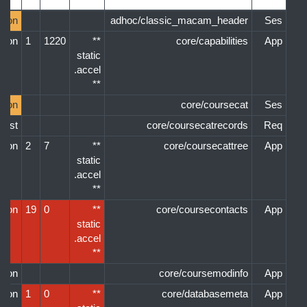
sion
adhoc/classic_macam_header
Ses
ation
1
1220
**
core/capabilities
App
static
accel.
**
sion
core/coursecat
Ses
uest
core/coursecatrecords
Req
ation
2
7
**
core/coursecattree
App
static
accel.
**
ation
19
0
**
core/coursecontacts
App
static
accel.
**
ation
core/coursemodinfo
App
ation
1
0
**
core/databasemeta
App