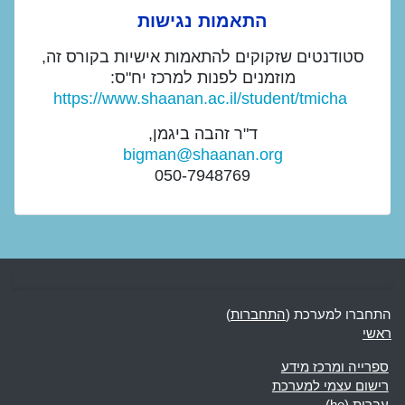
התאמות נגישות
סטודנטים שזקוקים להתאמות אישיות בקורס זה,
מוזמנים לפנות למרכז יח"ס
:
https://www.shaanan.ac.il/
student/tmicha
ד"ר זהבה ביגמן,
bigman@shaanan.org
050-7948769
התחברו למערכת (
התחברות
)
ראשי
ספרייה ומרכז מידע
רישום עצמי למערכת