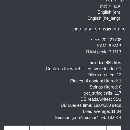
עברית ‎(he)‎
עברית ‎(he)‎
English ‎(en)‎
English ‎(he_lang)‎
מדיניות שמירת מידע ופרטיות
20.421708 secs
RAM: 6.5MB
RAM peak: 7.7MB
Included 985 files
Contexts for which filters were loaded: 1
Filters created: 12
Pieces of content filtered: 1
Strings filtered: 0
get_string calls: 117
DB reads/writes: 91/1
DB queries time: 18.04259 secs
Load average: 11.94
Session (core\session\file): 19.6KB
Mode
Cache item
Static
H
M
מאגר