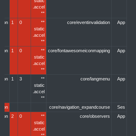
static
accel.
**
ation
1
0
**
core/eventinvalidation
App
static
accel.
**
ation
1
0
**
core/fontawesomeiconmapping
App
static
accel.
**
ation
1
3
**
core/langmenu
App
static
accel.
**
sion
core/navigation_expandcourse
Ses
ation
2
0
**
core/observers
App
static
accel.
**