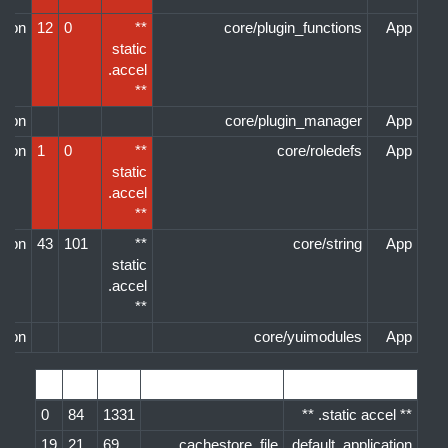
ation
12
0
**
core/plugin_functions
App
static
accel.
**
ation
core/plugin_manager
App
ation
1
0
**
core/roledefs
App
static
accel.
**
ation
43
101
**
core/string
App
static
accel.
**
ation
core/yuimodules
App
שם מנגנון-האחסון
מטמון שרת
H
M
S
0
84
1331
** static accel. **
19
21
69
cachestore_file
default_application